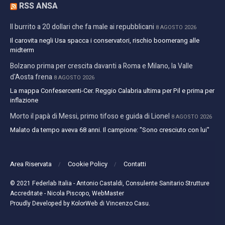
RSS ANSA
Il burrito a 20 dollari che fa male ai repubblicani
8 AGOSTO 2026
Il carovita negli Usa spacca i conservatori, rischio boomerang alle
midterm
Bolzano prima per crescita davanti a Roma e Milano, la Valle
d'Aosta frena
8 AGOSTO 2026
La mappa Confesercenti-Cer. Reggio Calabria ultima per Pil e prima per
inflazione
Morto il papà di Messi, primo tifoso e guida di Lionel
8 AGOSTO 2026
Malato da tempo aveva 68 anni. Il campione: "Sono cresciuto con lui"
Area Riservata
Cookie Policy
Contatti
© 2021
Federlab Italia
- Antonio Castaldi, Consulente Sanitario Strutture
Accreditate - Nicola Piscopo, WebMaster
Proudly Developed by
KolorWeb di Vincenzo Casu
.